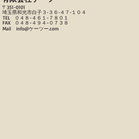
〒​351-0101
​埼玉県和光市白子３‐３６‐４７‐１０４
TEL ０４８-４６１-７８０１
FAX ０４８-４９４-０７３８
​Mail info@ケーツー.com