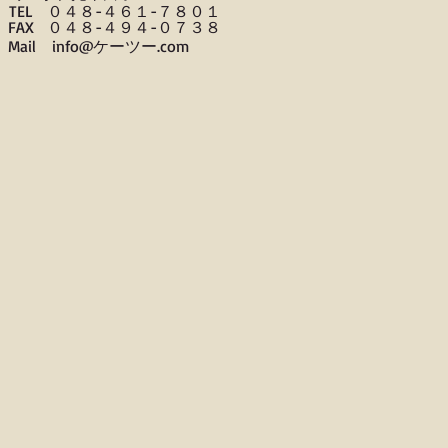
TEL ０４８-４６１-７８０１
FAX ０４８-４９４-０７３８
​Mail info@ケーツー.com